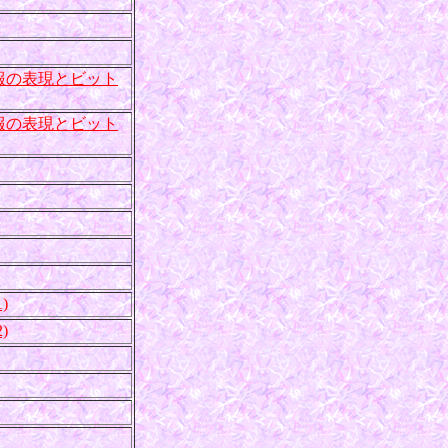
報の表現とビット
報の表現とビット
)
)