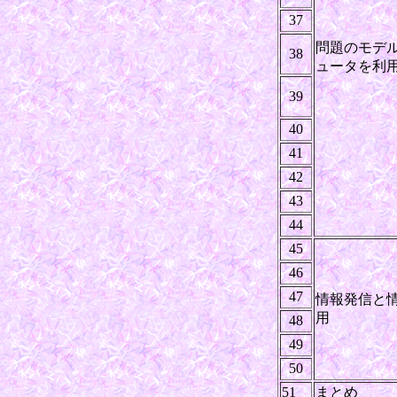
37
問題のモデ
38
ュータを利
39
40
41
42
43
44
45
46
47
情報発信と
用
48
49
50
51
まとめ