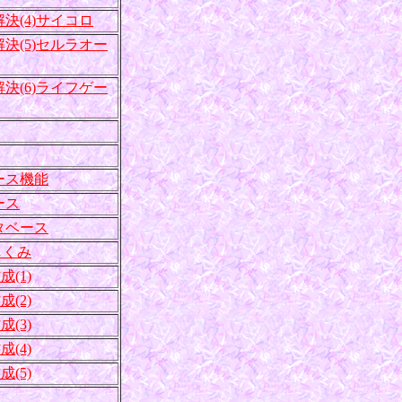
決(4)サイコロ
決(5)セルラオー
決(6)ライフゲー
ース機能
ース
タベース
しくみ
(1)
(2)
(3)
(4)
(5)