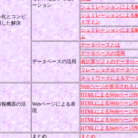
ーション
シュミレーションによる解
シュミレーションによる解
ル化とコンピ
トマトン
用した解決
シュミレーションによる解
ム
データベースとは
データベースの活用
データベースの活用
表計算ソフトのデータベ
リレーショナルデータベ
ネットワークによるデー
Webページが表示される
HTMLによるWebページ作成
HTMLによるWebページ作成
情報機器の活
Webページによる表
現
HTMLによるWebページ作成
HTMLによるWebページ作成
HTMLによるWebページ作成
まとめ
まとめ