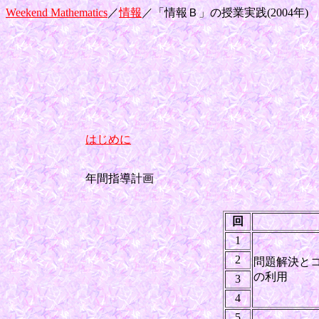
Weekend Mathematics
／
情報
／「情報Ｂ」の授業実践(2004年)
はじめに
年間指導計画
回
1
2
問題解決と
の利用
3
4
5