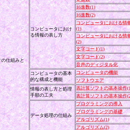
16進数(1)
16進数(2)
コンピュータにおける情
(1)
コンピュータにおけ
る情報の表し方
コンピュータにおける情
(2)
文字コード(1)
文字コード(2)
タの仕組みと
音声のディジタル化
コンピュータの機能
コンピュータの基本
的な構成と機能
ソフトウエア
表計算ソフトの基本操作(1
情報の表し方と処理
手順の工夫
表計算ソフトの基本操作(2
プログラミングの導入
プログラミングの基礎
データ処理の仕組み
アルゴリズム(1)
アルゴリズム(2)