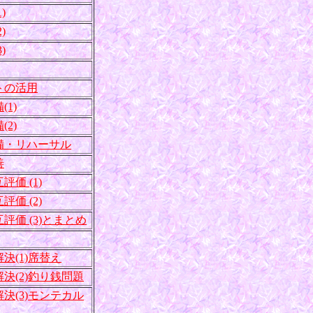
)
)
)
トの活用
1)
2)
備・リハーサル
善
価 (1)
価 (2)
価 (3)とまとめ
決(1)席替え
決(2)釣り銭問題
決(3)モンテカル